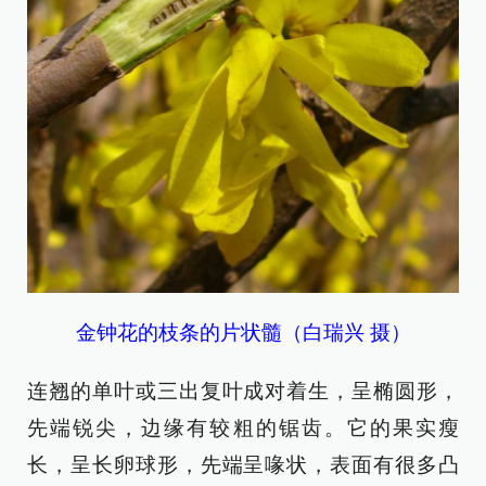
金钟花的枝条的片状髓（白瑞兴 摄）
连翘的单叶或三出复叶成对着生，呈椭圆形，
先端锐尖，边缘有较粗的锯齿。它的果实瘦
长，呈长卵球形，先端呈喙状，表面有很多凸