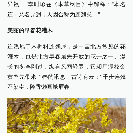
异翘。”李时珍在《本草纲目》中解释：“本名
连，又名异翘，人因合称为连翘矣。”
美丽的早春花灌木
连翘属于木樨科连翘属，是中国北方常见的花
灌木，也是北方早春最先开放的花卉之一。漫
长的冬季刚过，纵有风雨轻寒，它却用满枝金
黄率先带来了春的讯息。古诗有云：“千步连翘
不染尘，降香懒画蛾眉春。”