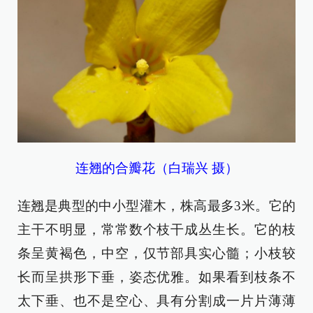
连翘的合瓣花（白瑞兴 摄）
连翘是典型的中小型灌木，株高最多3米。它的
主干不明显，常常数个枝干成丛生长。它的枝
条呈黄褐色，中空，仅节部具实心髓；小枝较
长而呈拱形下垂，姿态优雅。如果看到枝条不
太下垂、也不是空心、具有分割成一片片薄薄