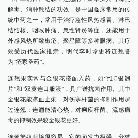
解毒、消肿散结的功效，是中国临床常用的传
统中药之一，常用于治疗急性风热感冒、淋巴
结结核、咽喉肿痛、急性肾炎等症，还能用于
外感风热所致椒疮、聚星障等多种眼病。其疗
效受历代医家推崇，明代李时珍更将连翘誉
为“疮家圣药”。
连翘果实常与金银花搭配入药，如“维C银翘
片”和“双黄连口服液”，具广谱抗菌作用。其中
金银花能凉血止痢，对伤寒杆菌的抑制作用超
过连翘；连翘能清心热，对痢疾杆菌、流感病
毒的抑制效果较金银花更好。
连翘繁殖栽培很容易，它的萌发力极强，分枝