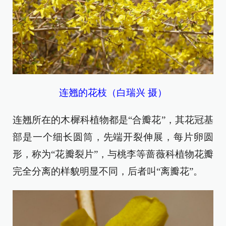
连翘的花枝（白瑞兴 摄）
连翘所在的木樨科植物都是“合瓣花”，其花冠基
部是一个细长圆筒，先端开裂伸展，每片卵圆
形，称为“花瓣裂片”，与桃李等蔷薇科植物花瓣
完全分离的样貌明显不同，后者叫“离瓣花”。