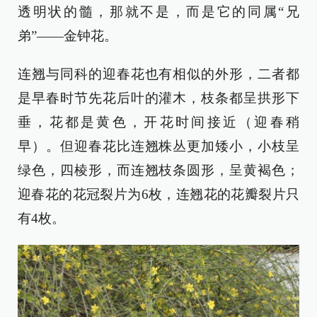
透明状的髓，那就不是，而是它的同属“兄
弟”——金钟花。
连翘与同科的迎春花也有相似的外形，二者都
是早春时节先花后叶的灌木，枝条都呈拱形下
垂，花都是黄色，开花时间接近（迎春稍
早）。但迎春花比连翘株丛更加矮小，小枝呈
绿色，四棱形，而连翘枝条圆形，呈黄褐色；
迎春花的花冠裂片为6枚，连翘花的花瓣裂片只
有4枚。