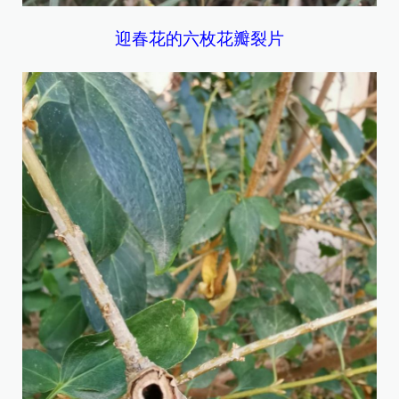
迎春花的六枚花瓣裂片