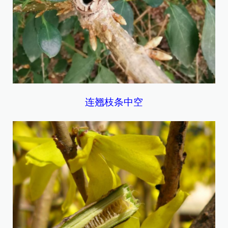
连翘枝条中空