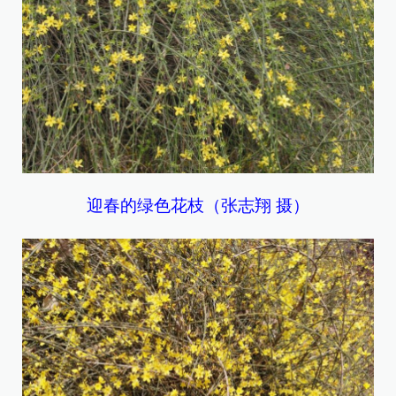
迎春的绿色花枝（张志翔 摄）