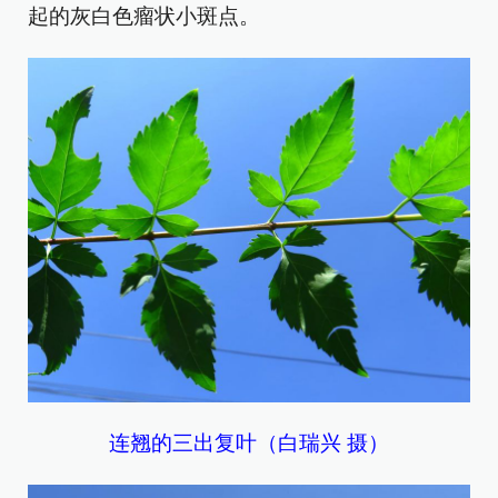
起的灰白色瘤状小斑点。
连翘的三出复叶（白瑞兴 摄）