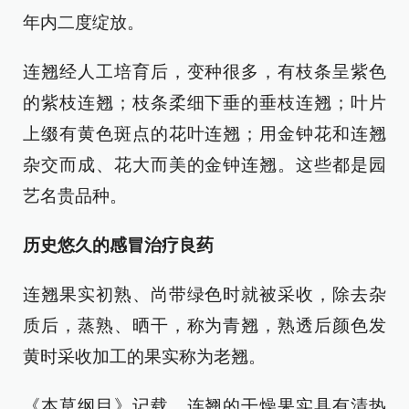
年内二度绽放。
连翘经人工培育后，变种很多，有枝条呈紫色
的紫枝连翘；枝条柔细下垂的垂枝连翘；叶片
上缀有黄色斑点的花叶连翘；用金钟花和连翘
杂交而成、花大而美的金钟连翘。这些都是园
艺名贵品种。
历史悠久的感冒治疗良药
连翘果实初熟、尚带绿色时就被采收，除去杂
质后，蒸熟、晒干，称为青翘，熟透后颜色发
黄时采收加工的果实称为老翘。
《本草纲目》记载，连翘的干燥果实具有清热