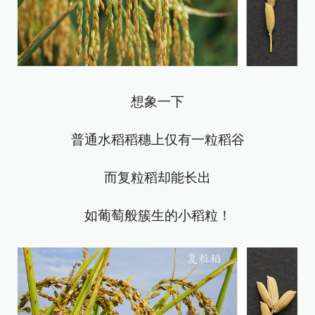
想象一下
普通水稻稻穗上仅有一粒稻谷
而复粒稻却能长出
如葡萄般簇生的小稻粒！