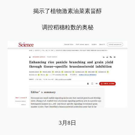
揭示了植物激素油菜素甾醇
调控稻穗粒数的奥秘
3月8日