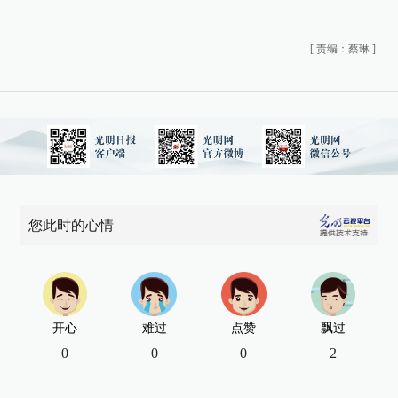
[
责编：蔡琳
]
您此时的心情
开心
难过
点赞
飘过
0
0
0
2