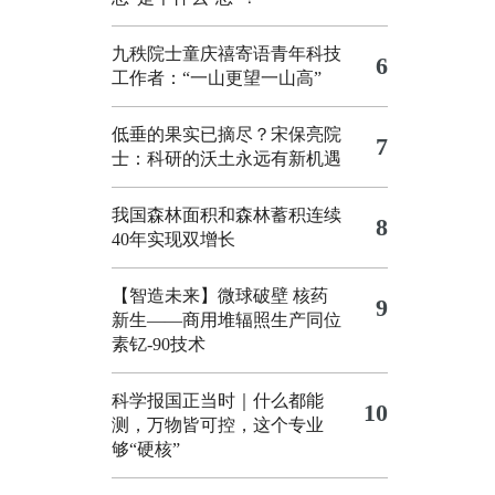
九秩院士童庆禧寄语青年科技
6
工作者：“一山更望一山高”
低垂的果实已摘尽？宋保亮院
7
士：科研的沃土永远有新机遇
我国森林面积和森林蓄积连续
8
40年实现双增长
【智造未来】微球破壁 核药
9
新生——商用堆辐照生产同位
素钇-90技术
科学报国正当时｜什么都能
10
测，万物皆可控，这个专业
够“硬核”