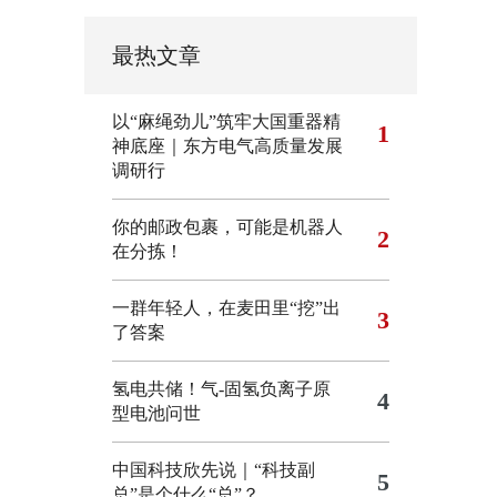
最热文章
以“麻绳劲儿”筑牢大国重器精
1
神底座｜东方电气高质量发展
调研行
你的邮政包裹，可能是机器人
2
在分拣！
一群年轻人，在麦田里“挖”出
3
了答案
氢电共储！气-固氢负离子原
4
型电池问世
中国科技欣先说｜“科技副
5
总”是个什么“总”？