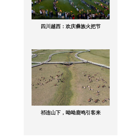
四川越西：欢庆彝族火把节
祁连山下，呦呦鹿鸣引客来