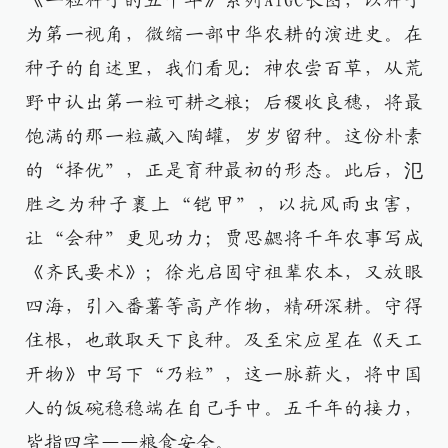
《一粒种子的五千年》系列AIGC长图，以种子
为第一视角，微缩一部中华农耕的演进史。在
种子的自述里，我们看见：神农尝百草，从荒
野中认出第一粒可耕之粮；后稷收良穗，将最
饱满的那一粒藏入陶罐，岁岁留种。这份朴素
的“择优”，正是育种最初的形态。此后，氾
胜之为种子裹上“铠甲”，以抗风雨虫害，
让“会种”更见功力；贾思勰将千年农事写成
《齐民要术》；徐光启固守祖辈农本，又放眼
四海，引入番薯等高产作物，精研深耕。守得
住根，也敢取天下良种。及至宋应星在《天工
开物》中写下“乃粒”，这一脉薪火，将中国
人的饭碗稳稳端在自己手中。五千年的接力，
皆指四字——粮食安全。