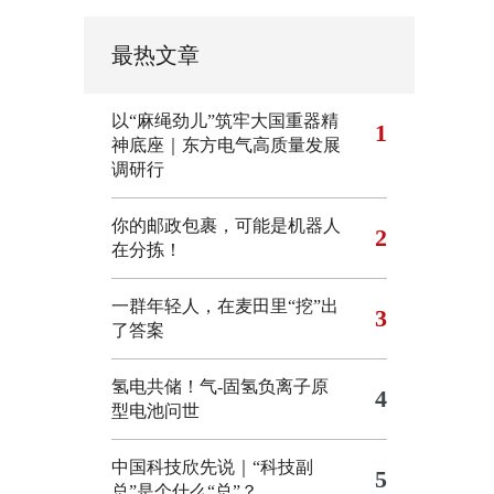
最热文章
以“麻绳劲儿”筑牢大国重器精
1
神底座｜东方电气高质量发展
调研行
你的邮政包裹，可能是机器人
2
在分拣！
一群年轻人，在麦田里“挖”出
3
了答案
氢电共储！气-固氢负离子原
4
型电池问世
中国科技欣先说｜“科技副
5
总”是个什么“总”？