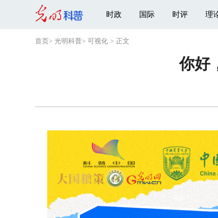
时政
国际
时评
理
首页
>
光明科普
>
可视化
>
正文
你好