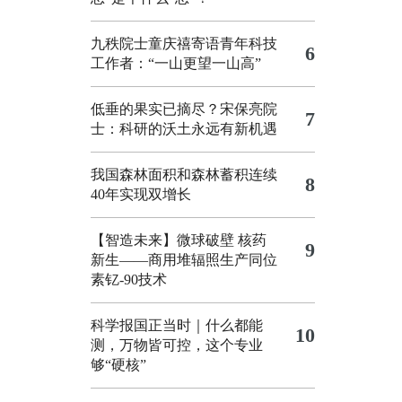
九秩院士童庆禧寄语青年科技
6
工作者：“一山更望一山高”
低垂的果实已摘尽？宋保亮院
7
士：科研的沃土永远有新机遇
我国森林面积和森林蓄积连续
8
40年实现双增长
【智造未来】微球破壁 核药
9
新生——商用堆辐照生产同位
素钇-90技术
科学报国正当时｜什么都能
10
测，万物皆可控，这个专业
够“硬核”