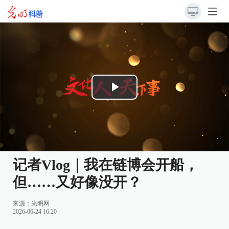
Play
Video
记者Vlog｜我在链博会开船，
但……又好像没开？
来源：
光明网
2026-06-24 16:20