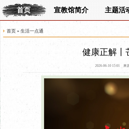
首页
宣教馆简介
主题活
首页
»
生活一点通
健康正解丨
2026-06-10 15:01
来