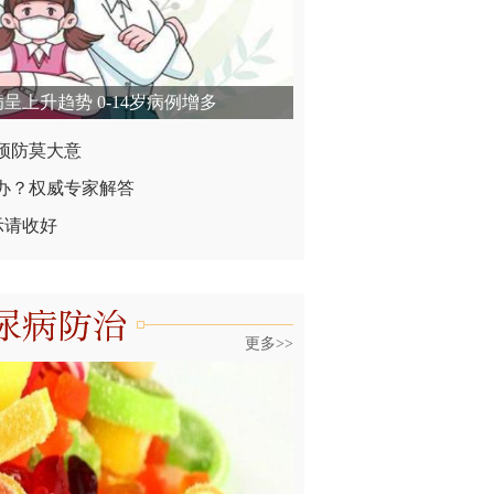
呈上升趋势 0-14岁病例增多
预防莫大意
办？权威专家解答
示请收好
更多>>