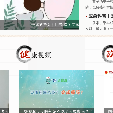
孩子的安全
防，也要熟练掌
应急科普丨
居家、乘车
？专家：小心漏掉早期直肠癌
医路领航 |
应对，最大限度
患者会
微视频：安眠药怎么吃？会成瘾吗？
国