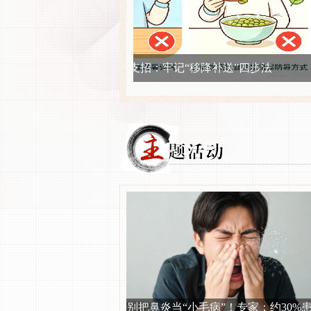
移降补送”四步法
嫌尴尬放弃肛门指检
别把鼻炎当“小毛病”！专家：约30%