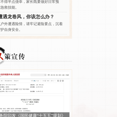
容不得半点侥幸，家长既要做好日常预
握急救技能。
遭遇龙卷风，你该怎么办？
或户外遭遇险情，请牢记避险要点，沉着
 口腔医学材料价格降低三分之一？新技术如何让患者获益原创
守护自身安全。
务院印发《国民健康“十五五”规划》