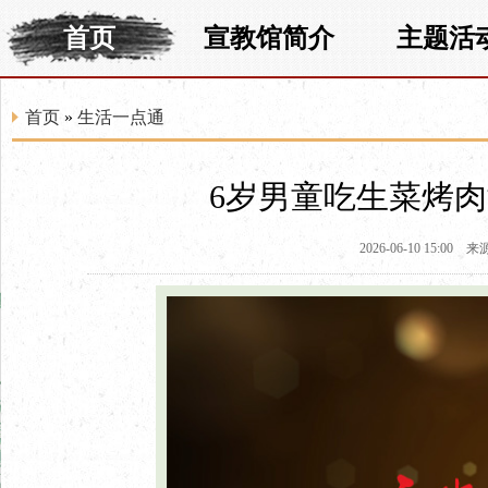
首页
宣教馆简介
主题活
首页
»
生活一点通
6岁男童吃生菜烤
2026-06-10 15:00
来