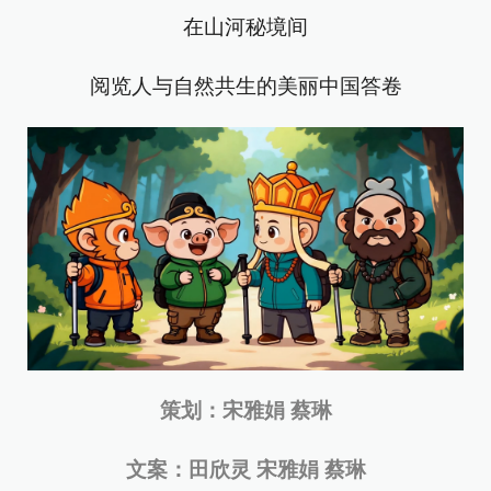
在山河秘境间
阅览人与自然共生的美丽中国答卷
策划：宋雅娟 蔡琳
文案：田欣灵 宋雅娟 蔡琳