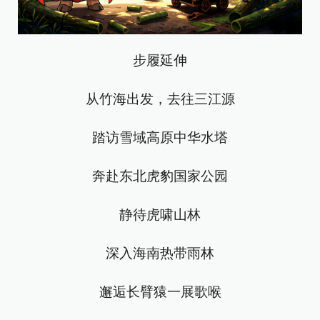
步履延伸
从竹海出发，去往三江源
踏访雪域高原中华水塔
奔赴东北虎豹国家公园
静待虎啸山林
深入海南热带雨林
邂逅长臂猿一展歌喉