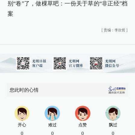
别“卷”了，做棵草吧：一份关于草的“非正经”档
案
[
责编：李欣哲
]
您此时的心情
开心
难过
点赞
飘过
0
0
0
0