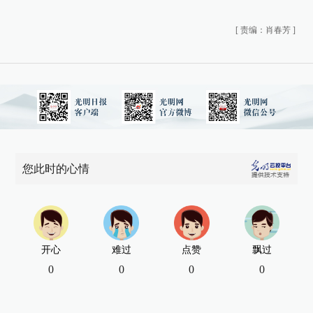
[
责编：肖春芳
]
您此时的心情
开心
难过
点赞
飘过
0
0
0
0