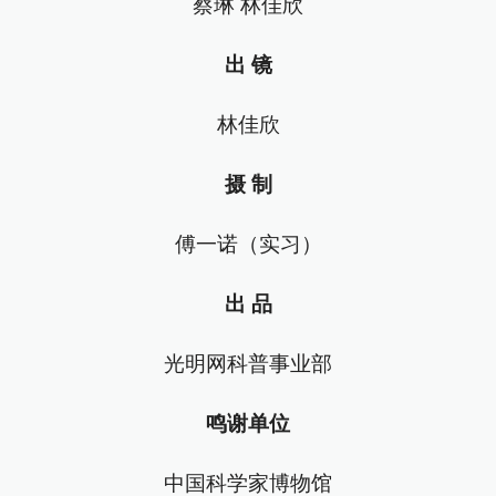
蔡琳 林佳欣
出 镜
林佳欣
摄 制
傅一诺（实习）
出 品
光明网科普事业部
鸣谢单位
中国科学家博物馆