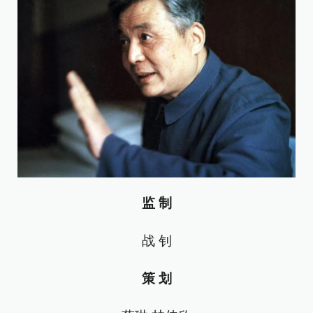
监 制
战 钊
策 划