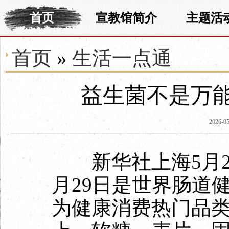
首页
宣教馆简介
主题活
首页
»
生活一点通
益生菌不是万能
2026-05
新华社上海5月2
月29日是世界肠道
为健康消费热门品