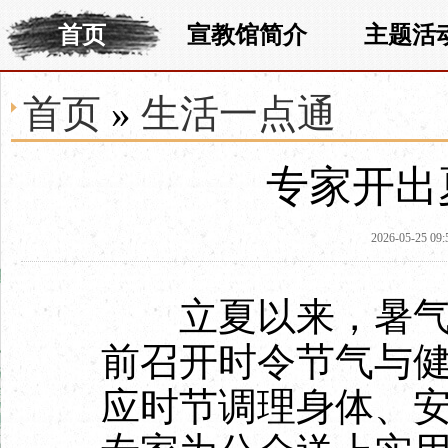
首页
宣教馆简介
主题活
首页
»
生活一点通
专家开出
2026-05-25 09:
立夏以来，暑气滋
前召开时令节气与
应时节调理身体、