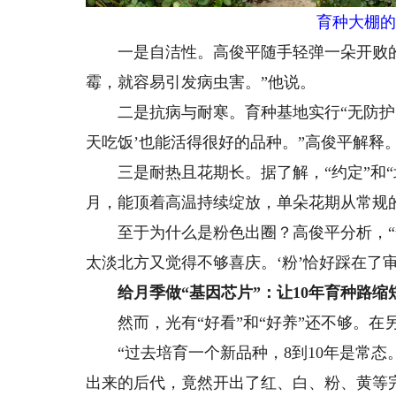
育种大棚的
一是自洁性。高俊平随手轻弹一朵开败的
霉，就容易引发病虫害。”他说。
二是抗病与耐寒。育种基地实行“无防护陆
天吃饭’也能活得很好的品种。”高俊平解释
三是耐热且花期长。据了解，“约定”和“北
月，能顶着高温持续绽放，单朵花期从常规的
至于为什么是粉色出圈？高俊平分析，“
太淡北方又觉得不够喜庆。‘粉’恰好踩在了
给月季做“基因芯片”：让10年育种路缩
然而，光有“好看”和“好养”还不够。在
“过去培育一个新品种，8到10年是常态
出来的后代，竟然开出了红、白、粉、黄等