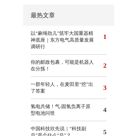
最热文章
以“麻绳劲儿”筑牢大国重器精
1
神底座｜东方电气高质量发展
调研行
你的邮政包裹，可能是机器人
2
在分拣！
一群年轻人，在麦田里“挖”出
3
了答案
氢电共储！气-固氢负离子原
4
型电池问世
中国科技欣先说｜“科技副
5
总”是个什么“总”？