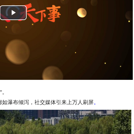
Video
Player
is
Play
loading.
Video
”。
如瀑布倾泻，社交媒体引来上万人刷屏
。