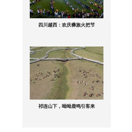
四川越西：欢庆彝族火把节
祁连山下，呦呦鹿鸣引客来