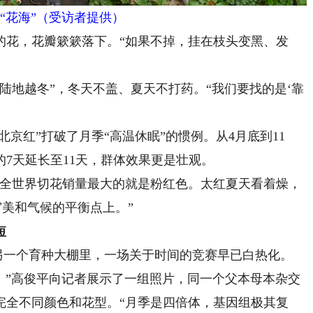
“花海”（受访者提供）
花，花瓣簌簌落下。“如果不掉，挂在枝头变黑、发
地越冬”，冬天不盖、夏天不打药。“我们要找的是‘靠
。
京红”打破了月季“高温休眠”的惯例。从4月底到11
7天延长至11天，群体效果更是壮观。
全世界切花销量最大的就是粉红色。太红夏天看着燥，
审美和气候的平衡点上。”
短
另一个育种大棚里，一场关于时间的竞赛早已白热化。
。”高俊平向记者展示了一组照片，同一个父本母本杂交
完全不同颜色和花型。“月季是四倍体，基因组极其复