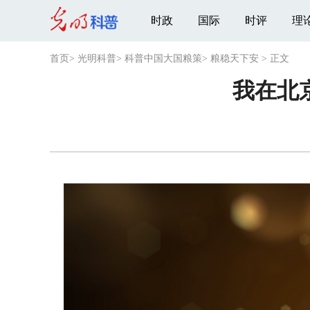
时政
国际
时评
理
首页
>
光明科普
>
科普中国大国粮策
>
粮稳天下安
>
正文
我在北