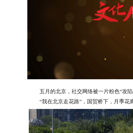
五月的北京，社交网络被一片粉色“攻陷
“我在北京走花路”，国贸桥下，月季花廊