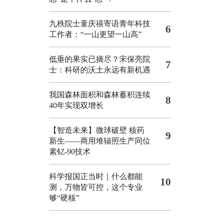
九秩院士童庆禧寄语青年科技
6
工作者：“一山更望一山高”
低垂的果实已摘尽？宋保亮院
7
士：科研的沃土永远有新机遇
我国森林面积和森林蓄积连续
8
40年实现双增长
【智造未来】微球破壁 核药
9
新生——商用堆辐照生产同位
素钇-90技术
科学报国正当时｜什么都能
10
测，万物皆可控，这个专业
够“硬核”