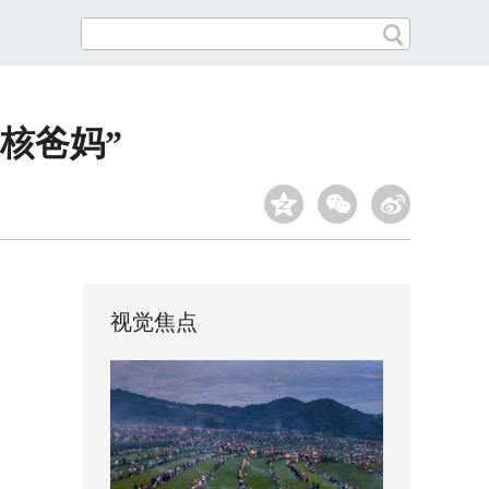
核爸妈”
视觉焦点