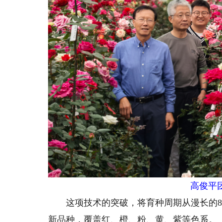
高俊平
这项技术的突破，将育种周期从漫长的8-1
新品种，覆盖红、橙、粉、黄、紫等色系。