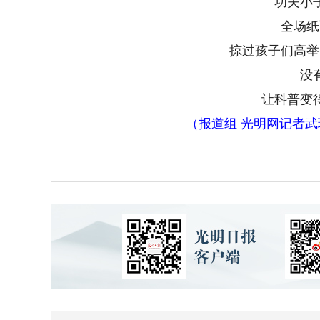
功夫小
全场纸
掠过孩子们高举
没
让科普变
（报道组 光明网记者武玥