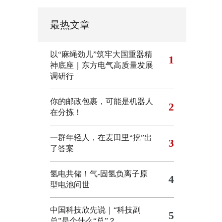
最热文章
以“麻绳劲儿”筑牢大国重器精
1
神底座｜东方电气高质量发展
调研行
你的邮政包裹，可能是机器人
2
在分拣！
一群年轻人，在麦田里“挖”出
3
了答案
氢电共储！气-固氢负离子原
4
型电池问世
中国科技欣先说｜“科技副
5
总”是个什么“总”？