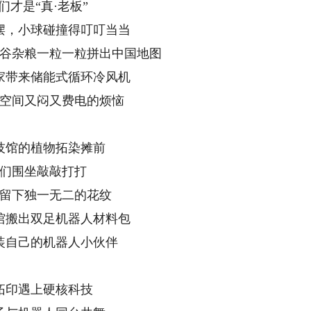
们才是“真·老板”
摆，小球碰撞得叮叮当当
谷杂粮一粒一粒拼出中国地图
家带来储能式循环冷风机
空间又闷又费电的烦恼
技馆的植物拓染摊前
们围坐敲敲打打
留下独一无二的花纹
馆搬出双足机器人材料包
装自己的机器人小伙伴
拓印遇上硬核科技