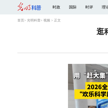
时政
国际
时评
理
首页
>
光明科普
>
视频
>
正文
逛