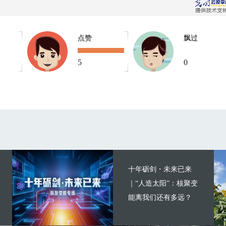
点赞
飘过
5
0
十年砺剑・未来已来
｜“人造太阳”：核聚变
能离我们还有多远？