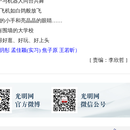
子与机器人同台共舞
飞机如白鸽般放飞
的小手和亮晶晶的眼睛……
有围墙的大学校
得好逛、好玩、好上头
彤 孟佳颖(实习) 焦子原 王若昕）
[
责编：李欣哲
]