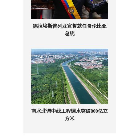
德拉埃斯普列亚宣誓就任哥伦比亚
总统
南水北调中线工程调水突破800亿立
方米