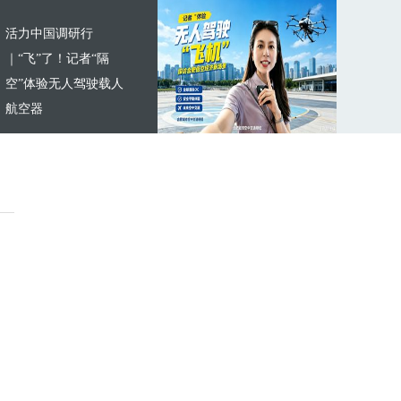
活力中国调研行
｜“飞”了！记者“隔
空”体验无人驾驶载人
航空器