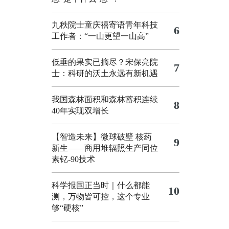
九秩院士童庆禧寄语青年科技
6
工作者：“一山更望一山高”
低垂的果实已摘尽？宋保亮院
7
士：科研的沃土永远有新机遇
我国森林面积和森林蓄积连续
8
40年实现双增长
【智造未来】微球破壁 核药
9
新生——商用堆辐照生产同位
素钇-90技术
科学报国正当时｜什么都能
10
测，万物皆可控，这个专业
够“硬核”