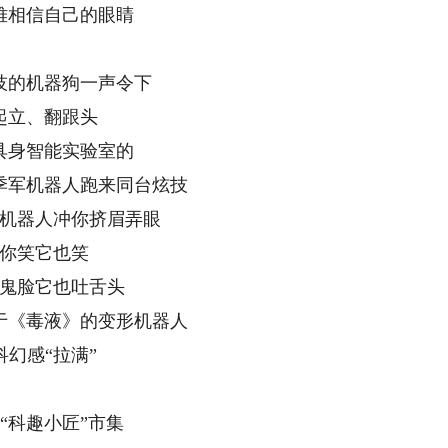
难相信自己的眼睛
技的机器狗一声令下
起立、翻跟头
具身智能实验室的
季军机器人跑来同台炫技
机器人冲你挤眉弄眼
你笑它也笑
鬼脸它也吐舌头
于《毒液》的变形机器人
科幻感“拉满”
“科趣小匠”市集