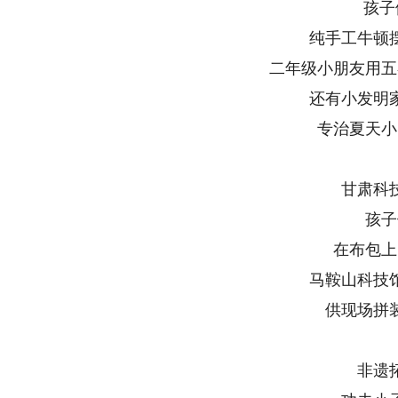
孩子
纯手工牛顿
二年级小朋友用五
还有小发明
专治夏天小
甘肃科
孩子
在布包上
马鞍山科技
供现场拼
非遗