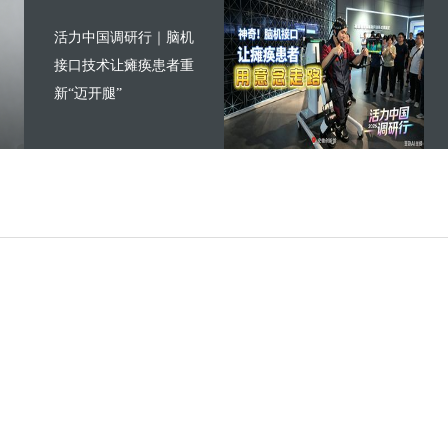
活力中国调研行｜脑机
接口技术让瘫痪患者重
新“迈开腿”