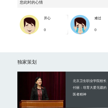
您此时的心情
开心
难过
0
0
独家策划
北京卫生职业学院校长
付丽：培育大爱无疆的
医者精神