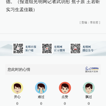
德。（报道组光明网记者武玥彤 焦子原 王若昕
实习生孟佳颖）
[
责编：李欣哲
]
您此时的心情
开心
难过
点赞
飘过
0
0
0
0