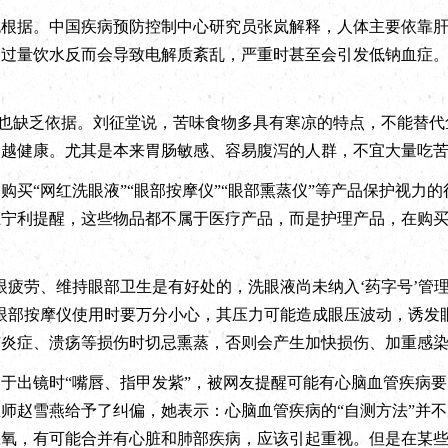
据。中国疾病预防控制中心研究员张岚解释，人体主要依靠肝
内过量饮水反而会导致电解质紊乱，严重时甚至会引发低钠血症
也缺乏依据。刘征堂说，苦味食物多具有寒凉的特点，不能替代
多越健康。尤其是本来胃肠敏感、容易腹泻的人群，不宜大量吃
“网红洗眼液”“眼部按摩仪”“眼部熏蒸仪”等产品保护视力的
王宁利提醒，这些物品都不属于医疗产品，而是护理产品，在购
疲劳、维持眼部卫生是有好处的，洗眼液尚未纳入‘药字号’管
眼部按摩仪使用时要万分小心，其压力可能造成眼压波动，诱发
有炎症、溃疡等损伤时切忌熏蒸，否则会产生加快损伤、加重感
出镜时“嘴唇、指甲发紫”，被网友提醒可能有心脑血管疾病要
师赵雪燕给予了纠偏，她表示：心脑血管疾病的“自测方法”并
缺氧，有可能合并有心脏和肺部疾病，应该引起重视。但是在某