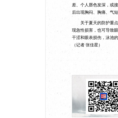
差、个人唇色发深，或
后出现胸闷、胸痛、气
关于夏天的防护重点，
现急性损害，也可导致
干涩和眼表损伤，泳池的
（记者 张佳星）