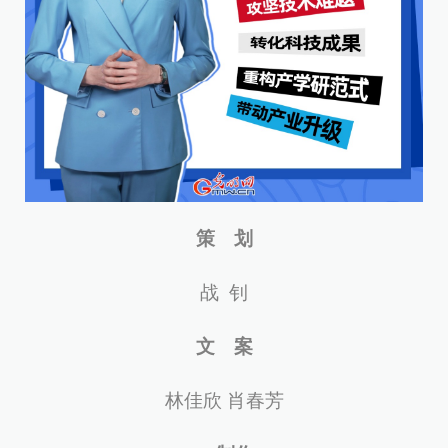
策 划
战 钊
文 案
林佳欣 肖春芳