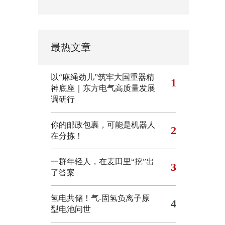
最热文章
以“麻绳劲儿”筑牢大国重器精
1
神底座｜东方电气高质量发展
调研行
你的邮政包裹，可能是机器人
2
在分拣！
一群年轻人，在麦田里“挖”出
3
了答案
氢电共储！气-固氢负离子原
4
型电池问世