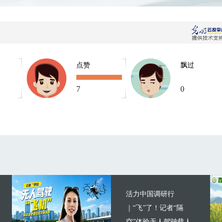
点赞
飘过
7
0
活力中国调研行
｜“飞”了！记者“隔
空”体验无人驾驶载人