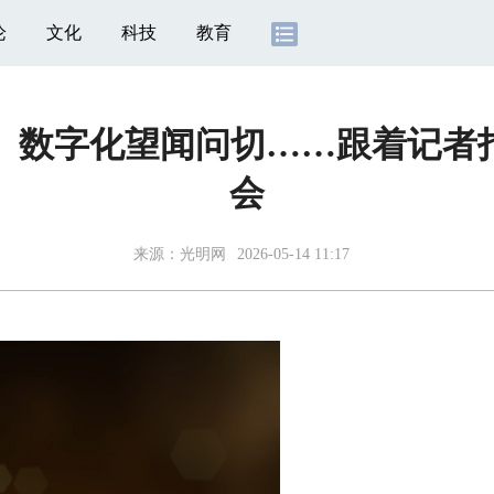
论
文化
科技
教育
兔爷、数字化望闻问切……跟着记
会
来源：
光明网
2026-05-14 11:17