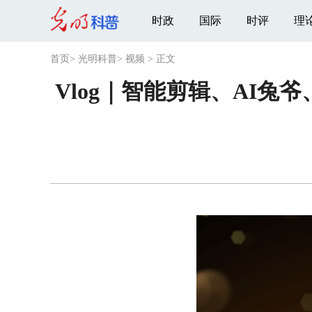
时政
国际
时评
理
首页
>
光明科普
>
视频
>
正文
Vlog｜智能剪辑、AI