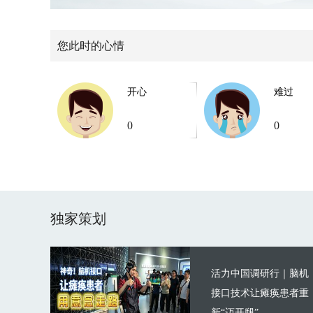
您此时的心情
开心
难过
0
0
独家策划
活力中国调研行｜脑机
接口技术让瘫痪患者重
新“迈开腿”