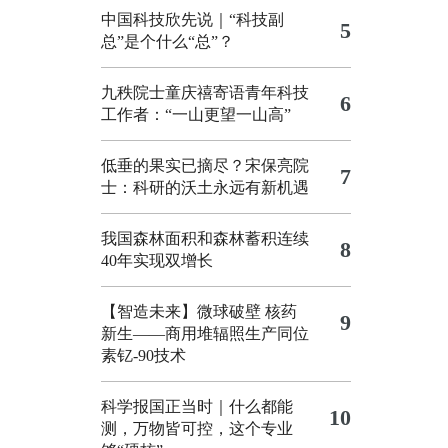
中国科技欣先说｜“科技副
5
总”是个什么“总”？
九秩院士童庆禧寄语青年科技
6
工作者：“一山更望一山高”
低垂的果实已摘尽？宋保亮院
7
士：科研的沃土永远有新机遇
我国森林面积和森林蓄积连续
8
40年实现双增长
【智造未来】微球破壁 核药
9
新生——商用堆辐照生产同位
素钇-90技术
科学报国正当时｜什么都能
10
测，万物皆可控，这个专业