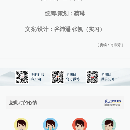
统筹/策划：蔡琳
文案/设计：谷沛遥 张帆（实习）
[
责编：肖春芳
]
您此时的心情