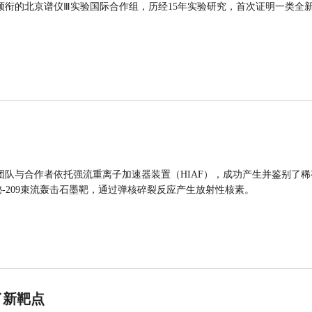
领衔的北京谱仪Ⅲ实验国际合作组，历经15年实验研究，首次证明一类全
团队与合作者依托强流重离子加速器装置（HIAF），成功产生并鉴别了稀
的铋-209束流轰击石墨靶，通过弹核碎裂反应产生放射性核素。
了新靶点