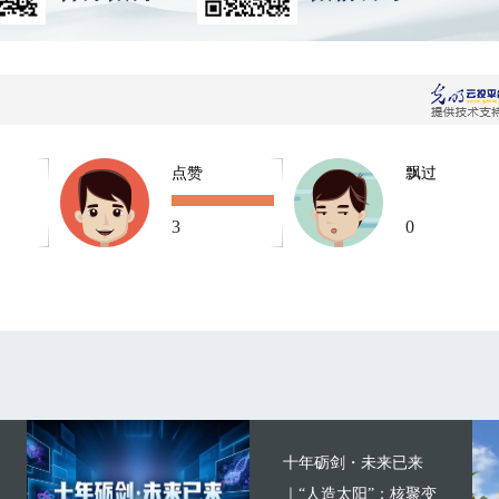
点赞
飘过
3
0
十年砺剑・未来已来
｜“人造太阳”：核聚变