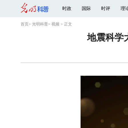
时政
国际
时评
理
首页
>
光明科普
>
视频
>
正文
地震科学