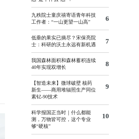
九秩院士童庆禧寄语青年科技
6
工作者：“一山更望一山高”
低垂的果实已摘尽？宋保亮院
7
士：科研的沃土永远有新机遇
我国森林面积和森林蓄积连续
8
40年实现双增长
【智造未来】微球破壁 核药
9
新生——商用堆辐照生产同位
素钇-90技术
科学报国正当时｜什么都能
10
测，万物皆可控，这个专业
够“硬核”