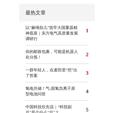
最热文章
以“麻绳劲儿”筑牢大国重器精
1
神底座｜东方电气高质量发展
调研行
你的邮政包裹，可能是机器人
2
在分拣！
一群年轻人，在麦田里“挖”出
3
了答案
氢电共储！气-固氢负离子原
4
型电池问世
中国科技欣先说｜“科技副
5
总”是个什么“总”？