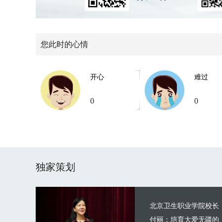
您此时的心情
开心
难过
0
0
独家策划
北京卫生职业学院校长
付丽：培育大爱无疆的