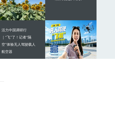
活力中国调研行
｜“飞”了！记者“隔
空”体验无人驾驶载人
航空器