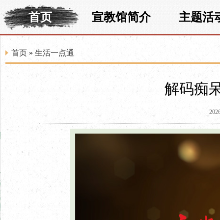
首页
宣教馆简介
主题活
首页
»
生活一点通
解码痴
2026