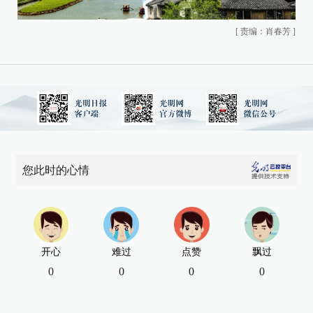
[
责编：肖春芳
]
您此时的心情
开心
难过
点赞
飘过
0
0
0
0