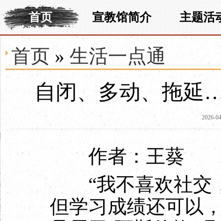
首页
宣教馆简介
主题活
首页
»
生活一点通
自闭、多动、拖延
2026-04
作者：王葵
“我不喜欢社交，
但学习成绩还可以