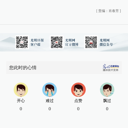
[
责编：肖春芳
]
您此时的心情
开心
难过
点赞
飘过
0
0
0
0