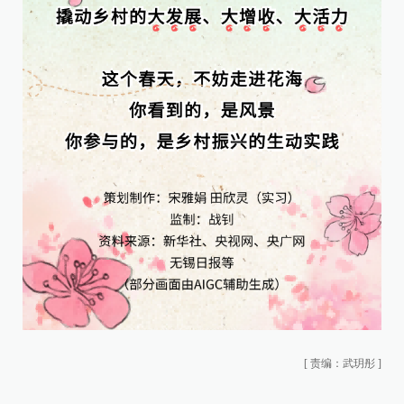
[
责编：武玥彤
]