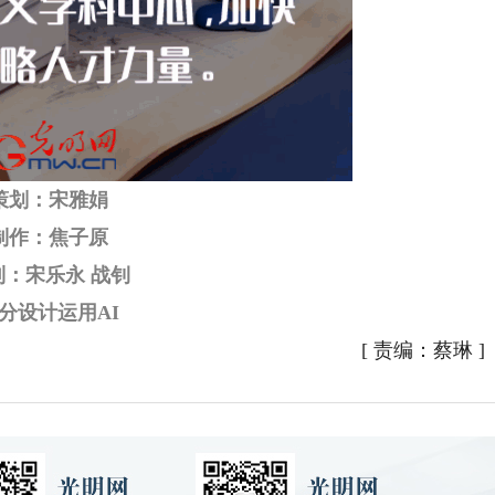
策划：宋雅娟
制作：焦子原
制：宋乐永 战钊
分设计运用AI
[
责编：蔡琳
]