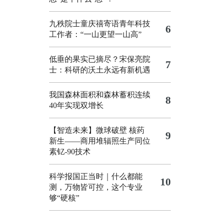
九秩院士童庆禧寄语青年科技
6
工作者：“一山更望一山高”
低垂的果实已摘尽？宋保亮院
7
士：科研的沃土永远有新机遇
我国森林面积和森林蓄积连续
8
40年实现双增长
【智造未来】微球破壁 核药
9
新生——商用堆辐照生产同位
素钇-90技术
科学报国正当时｜什么都能
10
测，万物皆可控，这个专业
够“硬核”