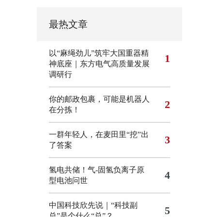
最热文章
以“麻绳劲儿”筑牢大国重器精
1
神底座｜东方电气高质量发展
调研行
你的邮政包裹，可能是机器人
2
在分拣！
一群年轻人，在麦田里“挖”出
3
了答案
氢电共储！气-固氢负离子原
4
型电池问世
中国科技欣先说｜“科技副
5
总”是个什么“总”？