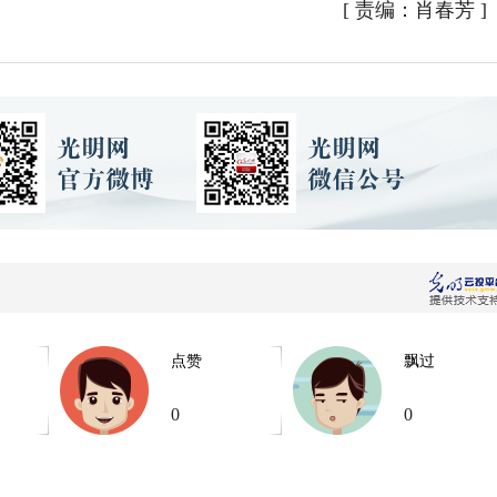
[
责编：肖春芳
]
点赞
飘过
0
0