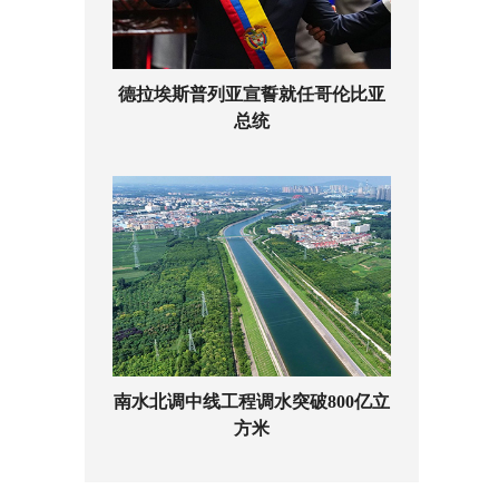
德拉埃斯普列亚宣誓就任哥伦比亚
总统
南水北调中线工程调水突破800亿立
方米