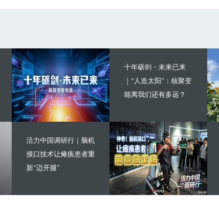
十年砺剑・未来已来
｜“人造太阳”：核聚变
能离我们还有多远？
活力中国调研行｜脑机
接口技术让瘫痪患者重
新“迈开腿”