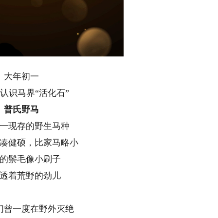
大年初一
认识马界“活化石”
普氏野马
一现存的野生马种
凑健硕，比家马略小
的鬃毛像小刷子
透着荒野的劲儿
们曾一度在野外灭绝