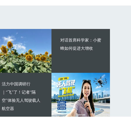
对话首席科学家：小蜜
蜂如何促进大增收
活力中国调研行
｜“飞”了！记者“隔
空”体验无人驾驶载人
航空器