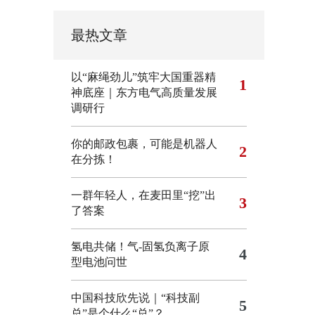
最热文章
以“麻绳劲儿”筑牢大国重器精
1
神底座｜东方电气高质量发展
调研行
你的邮政包裹，可能是机器人
2
在分拣！
一群年轻人，在麦田里“挖”出
3
了答案
氢电共储！气-固氢负离子原
4
型电池问世
中国科技欣先说｜“科技副
5
总”是个什么“总”？