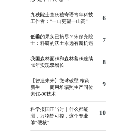
九秩院士童庆禧寄语青年科技
6
工作者：“一山更望一山高”
低垂的果实已摘尽？宋保亮院
7
士：科研的沃土永远有新机遇
我国森林面积和森林蓄积连续
8
40年实现双增长
【智造未来】微球破壁 核药
9
新生——商用堆辐照生产同位
素钇-90技术
科学报国正当时｜什么都能
10
测，万物皆可控，这个专业
够“硬核”