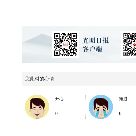
您此时的心情
开心
难过
0
0