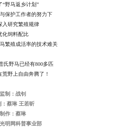
了“野马返乡计划”
与保护工作者的努力下
深入研究繁殖规律
优化饲料配比
马繁殖成活率的技术难关
普氏野马已经有800多匹
在荒野上自由奔腾了！
监制：战钊
划：蔡琳 王若昕
制作：蔡琳
光明网科普事业部