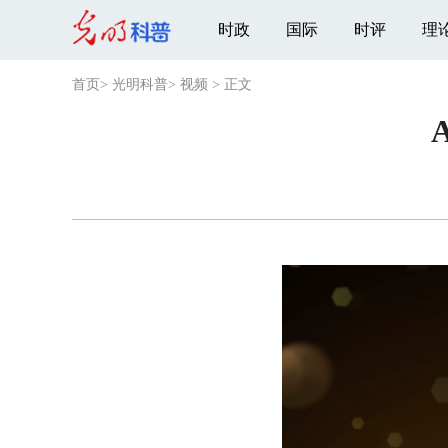
时政
国际
时评
理
首页
>
光明科普
>
视频
>
正文