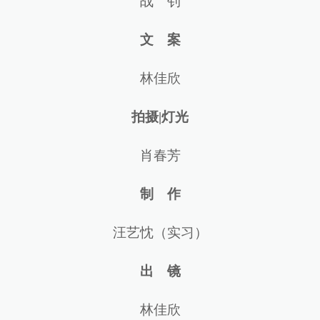
战 钊
文 案
林佳欣
拍摄|灯光
肖春芳
制 作
汪艺忱（实习）
出 镜
林佳欣