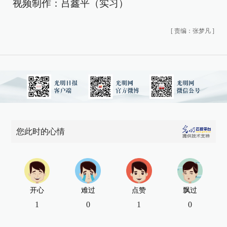
视频制作：吕鑫平（实习）
[
责编：张梦凡
]
您此时的心情
开心
难过
点赞
飘过
1
0
1
0