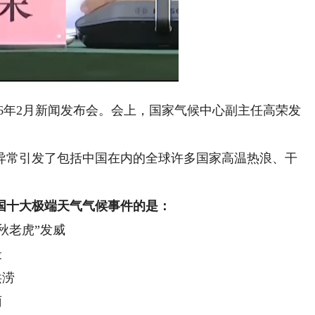
ded
:
Playback
53%
Rate
026年2月新闻发布会。会上，国家气候中心副主任高荣发
。
异常引发了包括中国在内的全球许多国家高温热浪、干
中国十大极端天气气候事件的是：
秋老虎”发威
最
洪涝
雨