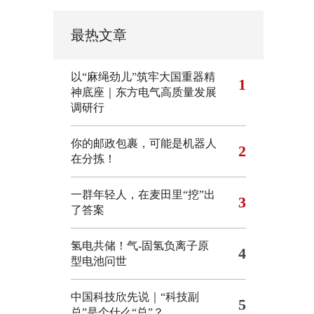
最热文章
以“麻绳劲儿”筑牢大国重器精
1
神底座｜东方电气高质量发展
调研行
你的邮政包裹，可能是机器人
2
在分拣！
一群年轻人，在麦田里“挖”出
3
了答案
氢电共储！气-固氢负离子原
4
型电池问世
中国科技欣先说｜“科技副
5
总”是个什么“总”？