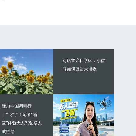
对话首席科学家：小蜜
蜂如何促进大增收
活力中国调研行
｜“飞”了！记者“隔
空”体验无人驾驶载人
航空器