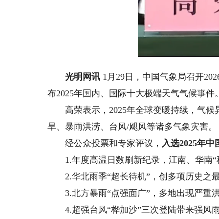
Loa
Unmute
51.
光明网讯
1月29日，中国气象局召开2
布2025年国内、国际十大极端天气气候事件
高荣表示，2025年全球变暖持续，气候
旱、暴雨洪涝、台风/飓风等诸多气象灾害。
经公众投票和专家评议，
入选2025年
1.年度高温日数刷新纪录，江南、华南“
2.华北雨季“超长待机”，创多项历史之
3.北方暴雨“点强面广”，多地出现严重
4.超强台风“桦加沙”三次登陆带来强风