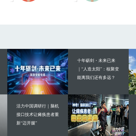
十年砺剑・未来已来
｜“人造太阳”：核聚变
能离我们还有多远？
活力中国调研行｜脑机
接口技术让瘫痪患者重
新“迈开腿”