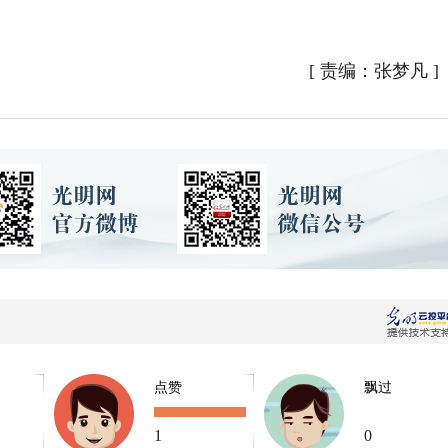
[
责编：张梦凡
]
点赞
飘过
1
0