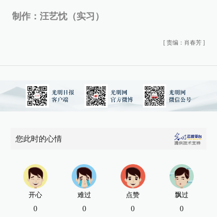
制作：汪艺忱（实习）
[
责编：肖春芳
]
您此时的心情
开心
难过
点赞
飘过
0
0
0
0