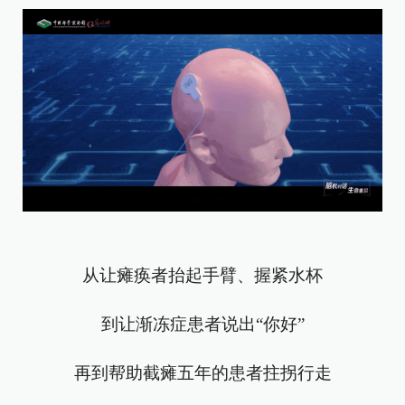
从让瘫痪者抬起手臂、握紧水杯
到让渐冻症患者说出“你好”
再到帮助截瘫五年的患者拄拐行走