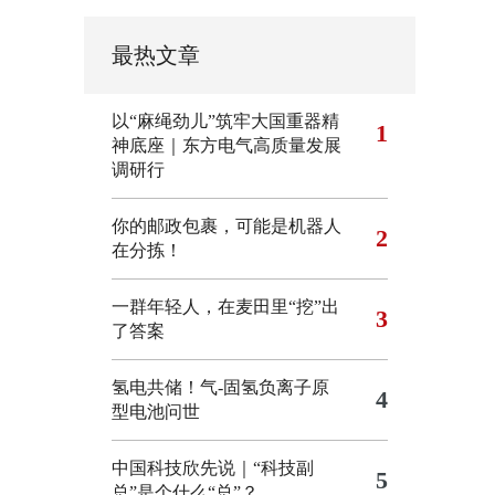
最热文章
以“麻绳劲儿”筑牢大国重器精
1
神底座｜东方电气高质量发展
调研行
你的邮政包裹，可能是机器人
2
在分拣！
一群年轻人，在麦田里“挖”出
3
了答案
氢电共储！气-固氢负离子原
4
型电池问世
中国科技欣先说｜“科技副
5
总”是个什么“总”？