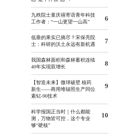
九秩院士童庆禧寄语青年科技
6
工作者：“一山更望一山高”
低垂的果实已摘尽？宋保亮院
7
士：科研的沃土永远有新机遇
我国森林面积和森林蓄积连续
8
40年实现双增长
【智造未来】微球破壁 核药
9
新生——商用堆辐照生产同位
素钇-90技术
科学报国正当时｜什么都能
10
测，万物皆可控，这个专业
够“硬核”