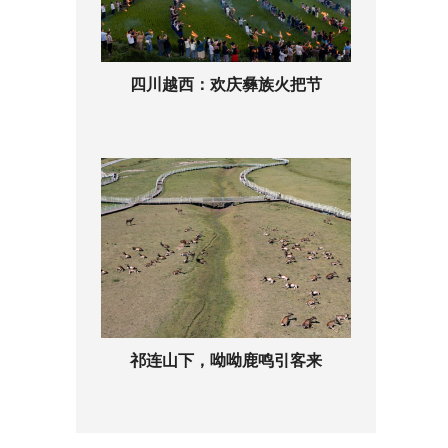
四川越西：欢庆彝族火把节
祁连山下，呦呦鹿鸣引客来