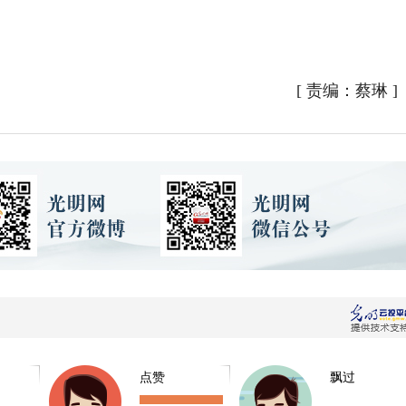
[
责编：蔡琳
]
点赞
飘过