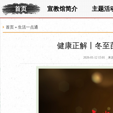
首页
宣教馆简介
主题活
首页
»
生活一点通
健康正解丨冬至
2026-01-12 15:01
来