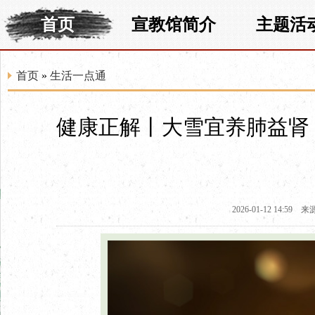
首页
宣教馆简介
主题活
首页
»
生活一点通
健康正解丨大雪宜养肺益肾
2026-01-12 14:59
来