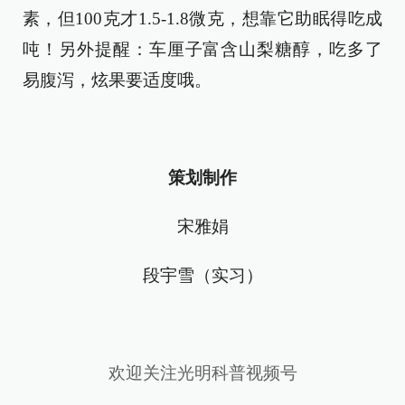
素，但100克才1.5-1.8微克，想靠它助眠得吃成
吨！另外提醒：车厘子富含山梨糖醇，吃多了
易腹泻，炫果要适度哦。
策划制作
宋雅娟
段宇雪（实习）
欢迎关注光明科普视频号