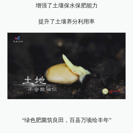
增强了土壤保水保肥能力
提升了土壤养分利用率
“绿色肥菌筑良田，百县万顷绘丰年”