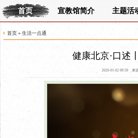
首页
宣教馆简介
主题活
首页
»
生活一点通
健康北京·口述
2026-01-02 09:59
来