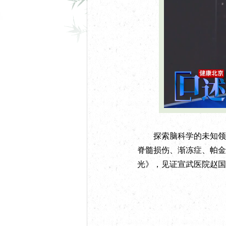
U
n
m
u
t
e
探索脑科学的未知领域
脊髓损伤、渐冻症、帕金
光》，见证宣武医院赵国