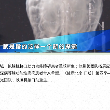
L
P
o
l
a
a
d
y
e
b
d
a
:
c
，以脑机接口助力功能障碍患者重获新生；他带领团队拓展应
1
k
1
R
.
a
森病等脑功能性疾病患者带来希望。《健康北京·口述》第四季
5
t
5
e
%
光团队，以脑机接口助重生。