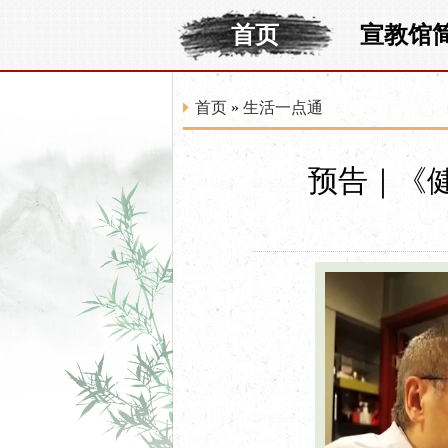
首页
宣教馆
首页
»
生活一点通
预告｜《