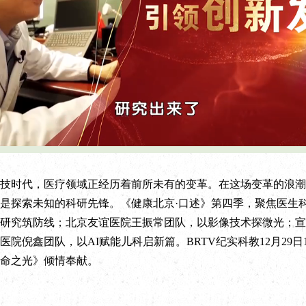
L
P
o
l
a
a
d
y
e
b
d
a
:
c
时代，医疗领域正经历着前所未有的变革。在这场变革的浪潮
6
k
9
R
.
a
是探索未知的科研先锋。《健康北京·口述》第四季，聚焦医生
6
t
1
e
%
研究筑防线；北京友谊医院王振常团队，以影像技术探微光；宣
院倪鑫团队，以AI赋能儿科启新篇。BRTV纪实科教12月29日19
命之光》倾情奉献。