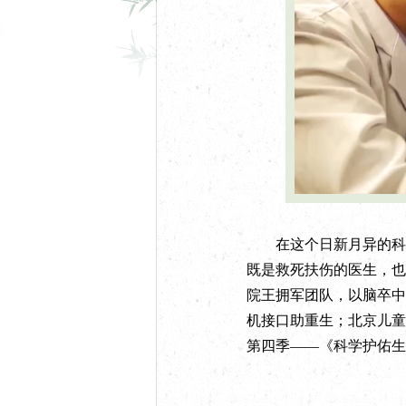
U
n
m
u
t
e
在这个日新月异的科技
既是救死扶伤的医生，也
院王拥军团队，以脑卒中
机接口助重生；北京儿童医
第四季——《科学护佑生