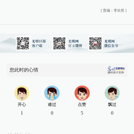
[
责编：李欣哲
]
您此时的心情
开心
难过
点赞
飘过
1
0
5
0