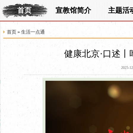
首页
宣教馆简介
主题活
首页
»
生活一点通
健康北京·口述丨
2025-12