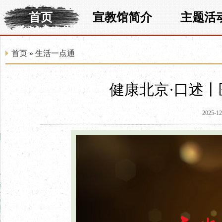
首页
宣教馆简介
主题活
首页
»
生活一点通
健康北京·口述丨
2025-12