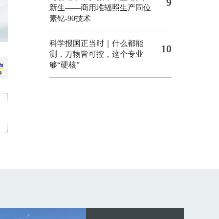
9
新生——商用堆辐照生产同位
素钇-90技术
科学报国正当时｜什么都能
10
测，万物皆可控，这个专业
够“硬核”