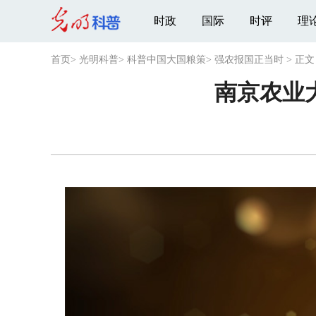
时政
国际
时评
理
首页
>
光明科普
>
科普中国大国粮策
>
强农报国正当时
>
正文
南京农业