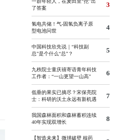
一群年轻人，在麦田里“挖”出
3
了答案
氢电共储！气-固氢负离子原
4
型电池问世
中国科技欣先说｜“科技副
5
总”是个什么“总”？
九秩院士童庆禧寄语青年科技
6
工作者：“一山更望一山高”
低垂的果实已摘尽？宋保亮院
7
士：科研的沃土永远有新机遇
我国森林面积和森林蓄积连续
8
40年实现双增长
【智造未来】微球破壁 核药