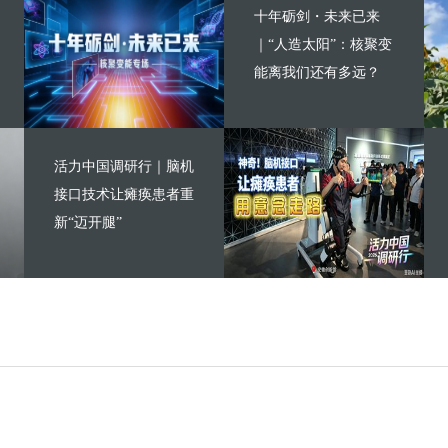
十年砺剑・未来已来
｜“人造太阳”：核聚变
能离我们还有多远？
活力中国调研行｜脑机
接口技术让瘫痪患者重
新“迈开腿”