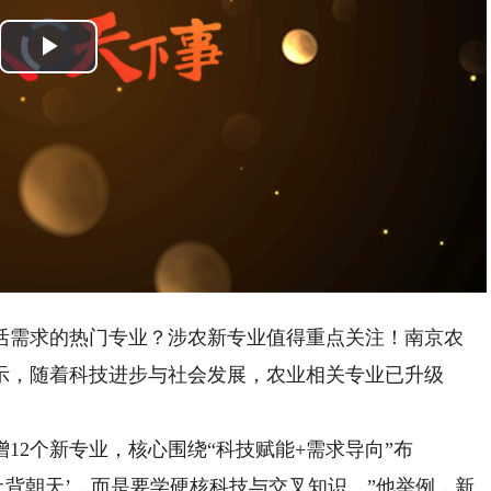
Video
Player
is
Play
loading.
Video
需求的热门专业？涉农新专业值得重点关注！南京农
示，随着科技进步与社会发展，农业相关专业已升级
2个新专业，核心围绕“科技赋能+需求导向”布
土背朝天’，而是要学硬核科技与交叉知识。”他举例，新