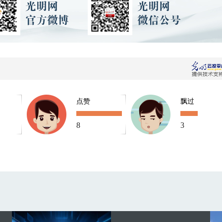
点赞
飘过
8
3