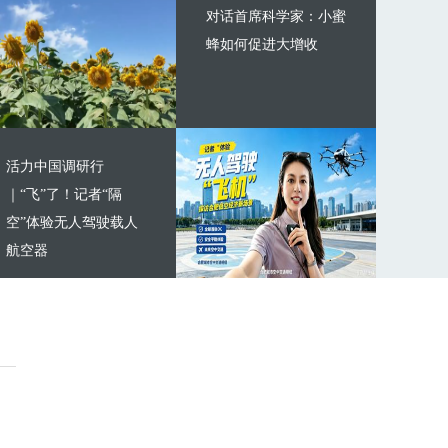
对话首席科学家：小蜜
蜂如何促进大增收
活力中国调研行
｜“飞”了！记者“隔
空”体验无人驾驶载人
航空器