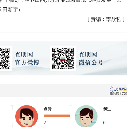
‘专’平衡好，培养出的人才才能既紧跟现代科技发展，又
 田新宇）
[
责编：李欣哲
]
点赞
飘过
2
0