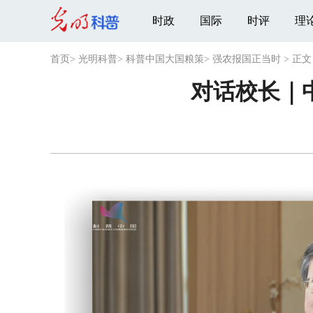
时政
国际
时评
理
首页
>
光明科普
>
科普中国大国粮策
>
强农报国正当时
>
正文
对话校长｜