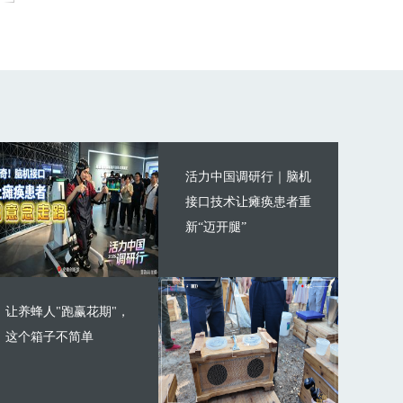
活力中国调研行｜脑机
接口技术让瘫痪患者重
新“迈开腿”
让养蜂人"跑赢花期"，
这个箱子不简单