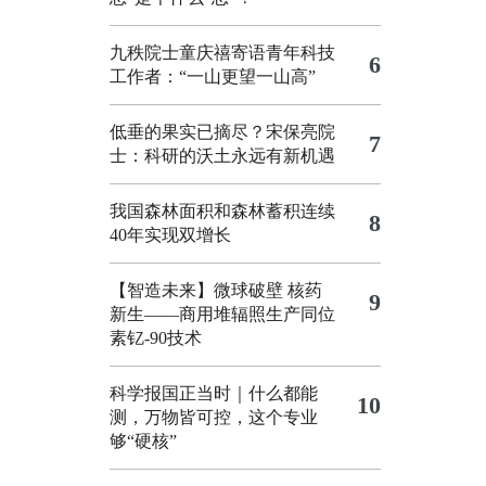
九秩院士童庆禧寄语青年科技
6
工作者：“一山更望一山高”
低垂的果实已摘尽？宋保亮院
7
士：科研的沃土永远有新机遇
我国森林面积和森林蓄积连续
8
40年实现双增长
【智造未来】微球破壁 核药
9
新生——商用堆辐照生产同位
素钇-90技术
科学报国正当时｜什么都能
10
测，万物皆可控，这个专业
够“硬核”