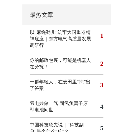
最热文章
以“麻绳劲儿”筑牢大国重器精
1
神底座｜东方电气高质量发展
调研行
你的邮政包裹，可能是机器人
2
在分拣！
一群年轻人，在麦田里“挖”出
3
了答案
氢电共储！气-固氢负离子原
4
型电池问世
中国科技欣先说｜“科技副
5
总”是个什么“总”？