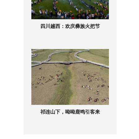
四川越西：欢庆彝族火把节
祁连山下，呦呦鹿鸣引客来