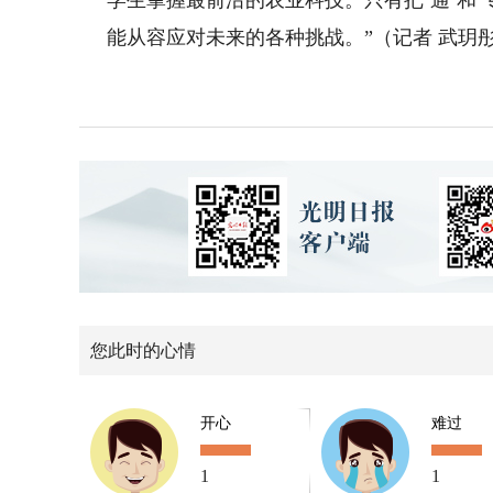
学生掌握最前沿的农业科技。只有把‘通’和
能从容应对未来的各种挑战。”（记者 武玥彤
您此时的心情
开心
难过
1
1