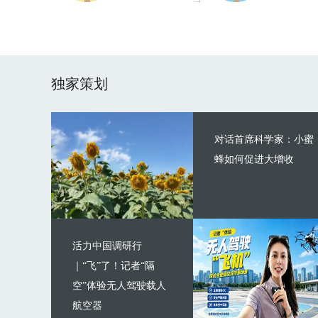
独家策划
对话首席科学家：小蜜
蜂如何促进大增收
活力中国调研行
｜“飞”了！记者“隔
空”体验无人驾驶载人
航空器