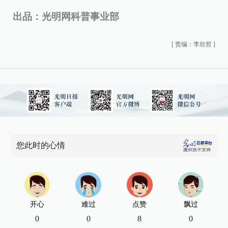
出品：光明网科普事业部
[
责编：李欣哲
]
您此时的心情
开心
难过
点赞
飘过
0
0
8
0